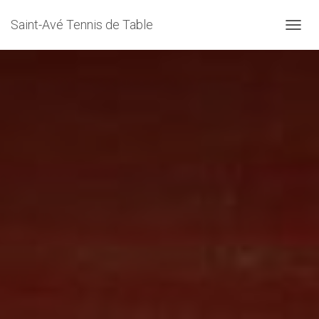
Saint-Avé Tennis de Table
D
É
P
L
I
E
R
L
A
N
A
V
I
G
A
T
I
O
N