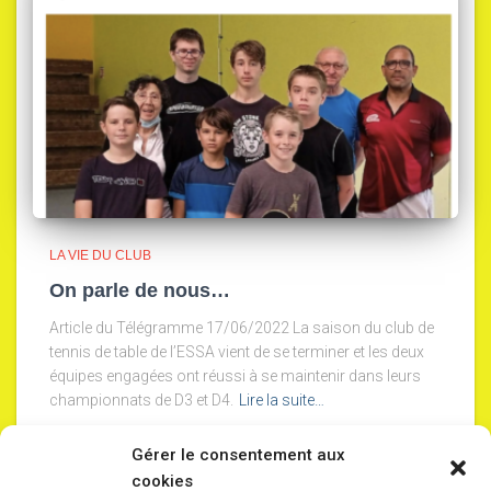
LA VIE DU CLUB
On parle de nous…
Article du Télégramme 17/06/2022 La saison du club de
tennis de table de l’ESSA vient de se terminer et les deux
équipes engagées ont réussi à se maintenir dans leurs
championnats de D3 et D4.
Lire la suite…
Gérer le consentement aux
cookies