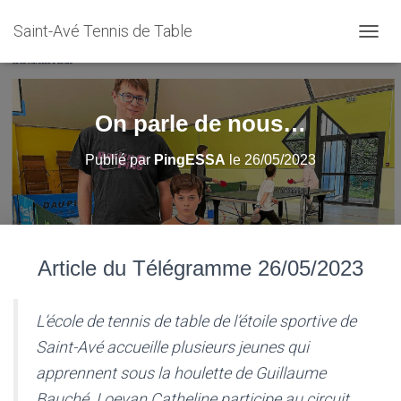
Saint-Avé Tennis de Table
D
É
P
L
I
On parle de nous…
E
R
Publié par
PingESSA
le
26/05/2023
L
A
N
A
V
I
Article du Télégramme 26/05/2023
G
A
T
I
L’école de tennis de table de l’étoile sportive de
O
Saint-Avé accueille plusieurs jeunes qui
N
apprennent sous la houlette de Guillaume
Bauché. Loevan Catheline participe au circuit